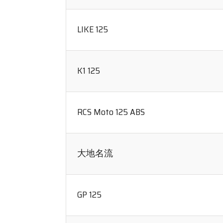
LIKE 125
K1 125
RCS Moto 125 ABS
大地名流
GP 125