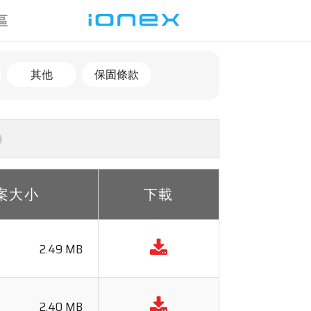
區
其他
保固條款
案大小
下載
2.49 MB
2.40 MB