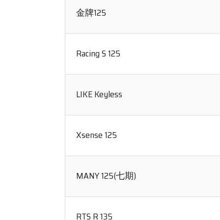
金牌125
Racing S 125
LIKE Keyless
Xsense 125
MANY 125(七期)
RTS R 135