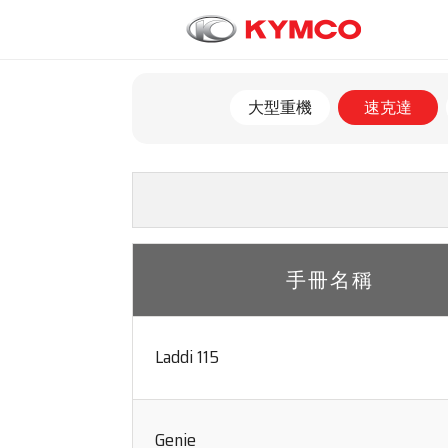
大型重機
速克達
手冊名稱
Laddi 115
Genie