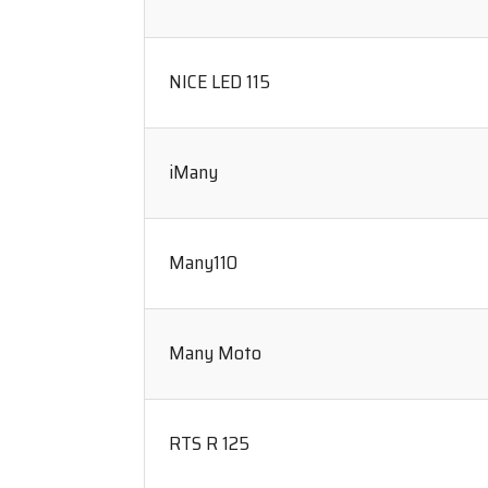
NICE LED 115
iMany
Many110
Many Moto
RTS R 125