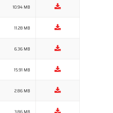
10.94 MB
11.28 MB
6.36 MB
15.91 MB
2.86 MB
3.86 MB