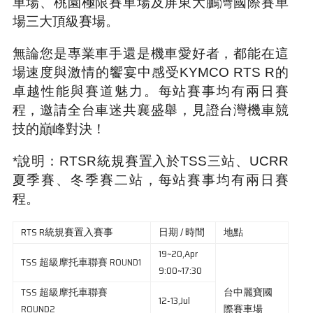
車場、桃園極限賽車場及屏東大鵬灣國際賽車
場三大頂級賽場。
無論您是專業車手還是機車愛好者，都能在這
場速度與激情的饗宴中感受KYMCO RTS R的
卓越性能與賽道魅力。每站賽事均有兩日賽
程，邀請全台車迷共襄盛舉，見證台灣機車競
技的巔峰對決！
*說明：RTSR統規賽置入於TSS三站、UCRR
夏季賽、冬季賽二站，每站賽事均有兩日賽
程。
RTS R統規賽置入賽事
日期 / 時間
地點
19~20,Apr
TSS 超級摩托車聯賽 ROUND1
9:00~17:30
TSS 超級摩托車聯賽
台中麗寶國
12-13,Jul
ROUND2
際賽車場