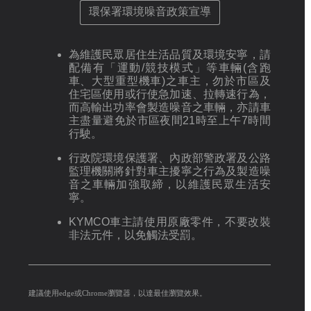
環保署環境噪音政策宣導
為維護民眾居住生活品質及環境安寧，請
配備有「運動/競技模式」等車輛(含跑
車、大型重型機車)之車主，勿於市區及
住宅區使用或行使急加速、拉轉速行為，
而高輸出功率會製造噪音之車輛，亦請車
主盡量避免於市區夜間21時至上午7時間
行駛。
行政院環境保護署、內政部警政署及公路
監理機關將針對車主擾寧之行為及製造噪
音之車輛加強取締，以維護民眾生活安
寧。
KYMCO車主請使用原廠零件，不要改裝
非法元件，以免觸法受罰。
建議使用edge或Chrome瀏覽器，以達最佳瀏覽效果。