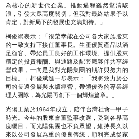
為核心的新世代企業。推動過程雖然驚濤駭
浪，引發大眾高度關切，但我對最終結果予以
肯定，對新局下的發展也充滿期待。」
柯俊斌表示：「很榮幸能在公司各大家族股東
的一致支持下接任董事長。生產優質產品以滿
足顧客、帶給員工良好的工作環境、提供股東
穩定的投資報酬、與通路及配套廠夥伴共享經
營成果，一向是我對光陽集團的期許與努力的
目標。」柯俊斌進一步表示：「我將致力於公
司的長遠發展與永續經營，帶領優秀的專業經
理人團隊，為光陽再創下一個輝煌篇章。」
光陽工業於1964年成立，陪伴台灣社會一甲子
時光。今年的股東會董監事改選，受到各界高
度矚目，而光陽集團也不負眾望，維持長久以
來以公司發展為重的優良傳統，順利完成從家