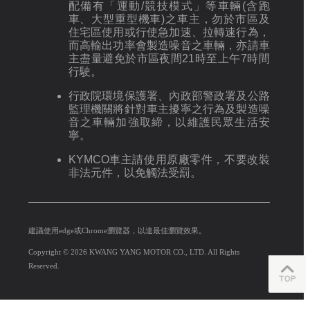
配備有「運動/競技模式」等車輛(含跑
車、大型重型機車)之車主，勿於市區及
住宅區使用或行使急加速、拉轉速行為，
而高輸出功率會製造噪音之車輛，亦請車
主盡量避免於市區夜間21時至上午7時間
行駛。
行政院環境保護署、內政部警政署及公路
監理機關將針對車主擾寧之行為及製造噪
音之車輛加強取締，以維護民眾生活安
寧。
KYMCO車主請使用原廠零件，不要改裝
非法元件，以免觸法受罰。
建議使用edge或Chrome瀏覽器，以達最佳瀏覽效果。
Copyright © 2026 KWANG YANG MOTOR CO., LTD. All Rights
Reserved.