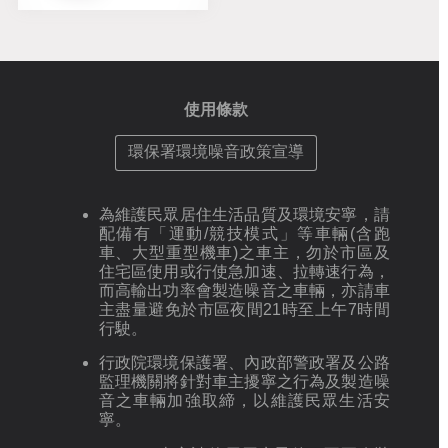
使用條款
環保署環境噪音政策宣導
為維護民眾居住生活品質及環境安寧，請
配備有「運動/競技模式」等車輛(含跑
車、大型重型機車)之車主，勿於市區及
住宅區使用或行使急加速、拉轉速行為，
而高輸出功率會製造噪音之車輛，亦請車
主盡量避免於市區夜間21時至上午7時間
行駛。
行政院環境保護署、內政部警政署及公路
監理機關將針對車主擾寧之行為及製造噪
音之車輛加強取締，以維護民眾生活安
寧。