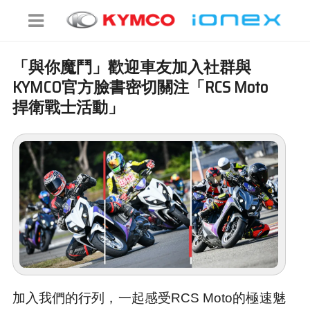
「與你魔鬥」歡迎車友加入社群與
KYMCO官方臉書密切關注「RCS Moto
捍衛戰士活動」
加入我們的行列，一起感受RCS Moto的極速魅