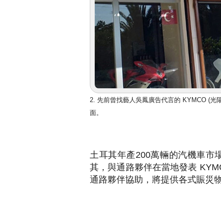
2. 先前曾找藝人吳鳳廣告代言的 KYMCO
面。
土耳其年產200萬輛的汽機車市
其，與通路夥伴在當地發表 KYM
通路夥伴協助，將提供各式賑災