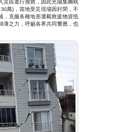
入災區進行搜救，因此光陽集團執
幣30萬)，當地受災現場因封閉，不
域，克服各種地形運載救援物資抵
棉薄之力，呼籲各界共同響應，也