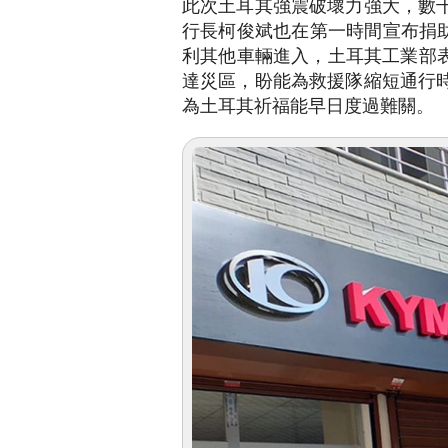
此次土耳其強震破壞力強大，數
行長柯俊斌也在第一時間宣布捐助1
利其他車輛進入，土耳其工業部
達災區，盼能為救援隊縮短通行
為土耳其祈福能早日度過難關。