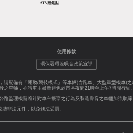
ATV經銷點
使用條款
環保署環境噪音政策宣導
，請配備有「運動/競技模式」等車輛(含跑車、大型重型機車)
音之車輛，亦請車主盡量避免於市區夜間21時至上午7時間行駛
公路監理機關將針對車主擾寧之行為及製造噪音之車輛加強取締
要改裝非法元件，以免觸法受罰。