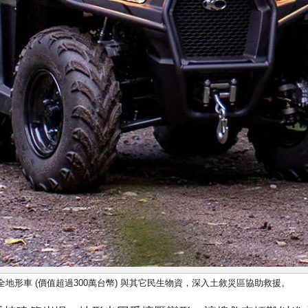
ATV全地形車 (價值超過300萬台幣) 與其它民生物資，深入土敘災區協助救援。