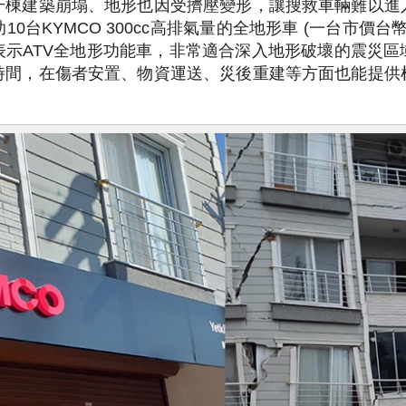
千棟建築崩塌、地形也因受擠壓變形，讓搜救車輛難以進
0台KYMCO 300cc高排氣量的全地形車 (一台市價台
表示ATV全地形功能車，非常適合深入地形破壞的震災區
時間，在傷者安置、物資運送、災後重建等方面也能提供