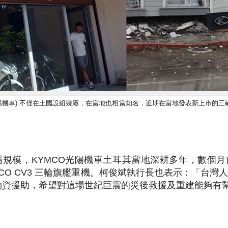
 (光陽機車) 不僅在土國設組裝廠，在當地也相當知名，近期在當地發表新上市的
場規模，KYMCO光陽機車土耳其當地深耕多年，數個月
CO CV3 三輪旗艦重機。柯俊斌執行長也表示：「台灣
物資援助，希望對這場世紀巨震的災後救援及重建能夠有