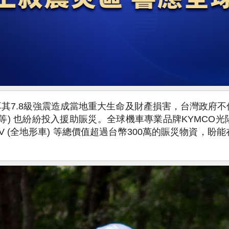
土耳其7.8級強震造成當地重大生命及財產損害，台灣政
等) 也紛紛投入援助賑災。全球機車專業品牌KYMCO
ATV (全地形車) 等總價值超過台幣300萬的賑災物資