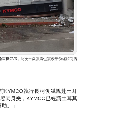
三輪重機CV3，此次土敘強震也震毀部份經銷商店
前KYMCO執行長柯俊斌親赴土耳
人感同身受，KYMCO已經請土耳其
幫助。」