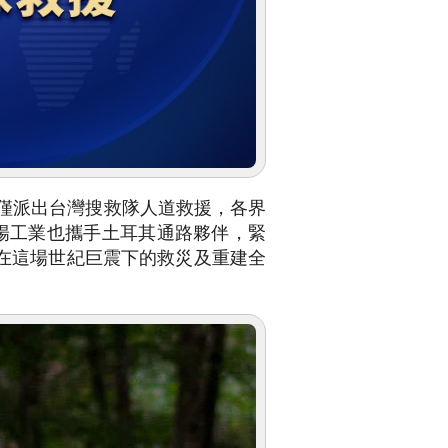
府不僅派出台灣搜救隊人道救援，各界
光陽工業也攜手土耳其通路夥伴，緊
，盼能在這場世紀巨震下的救災及重建全