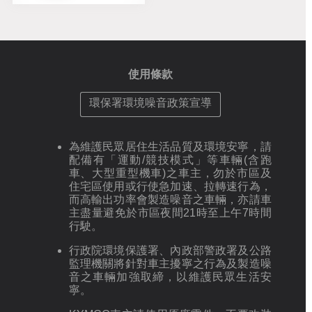
使用條款
環保署環境噪音政策宣導
為維護民眾居住生活品質及環境安寧，請
配備有「運動/競技模式」等車輛(含跑
車、大型重型機車)之車主，勿於市區及
住宅區使用或行使急加速、拉轉速行為，
而高輸出功率會製造噪音之車輛，亦請車
主盡量避免於市區夜間21時至上午7時間
行駛。
行政院環境保護署、內政部警政署及公路
監理機關將針對車主擾寧之行為及製造噪
音之車輛加強取締，以維護民眾生活安
寧。