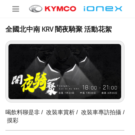
全國北中南 KRV 闇夜騎聚 活動花絮
喝飲料聊是非 / 改裝車賞析 / 改裝車專訪拍攝 /
摸彩