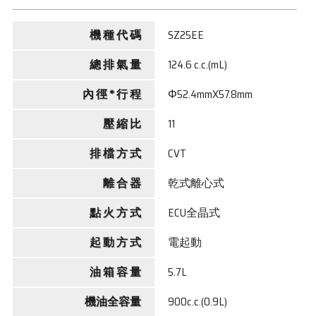
機 種 代 碼
SZ25EE
總 排 氣 量
124.6 c.c.(mL)
內 徑 * 行 程
Φ52.4mmX57.8mm
壓 縮 比
11
排 檔 方 式
CVT
離 合 器
乾式離心式
點 火 方 式
ECU全晶式
起 動 方 式
電起動
油 箱 容 量
5.7L
機油全容量
900c.c.(0.9L)