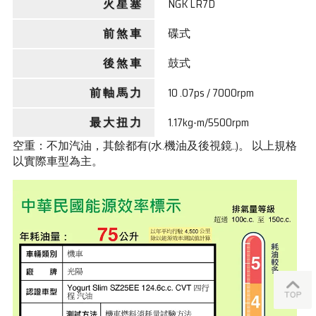
火 星 塞
NGK LR7D
前 煞 車
碟式
後 煞 車
鼓式
前 軸 馬 力
10 .07ps / 7000rpm
最 大 扭 力
1.17kg-m/5500rpm
空重：不加汽油，其餘都有(水.機油及後視鏡..)。
以上規格
以實際車型為主。