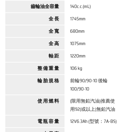
齒輪油全容量
140c.c.(mL)
全 長
1745mm
全 寬
680mm
全 高
1075mm
軸 距
1220mm
整 備 重 量
106 kg
輪 胎 規 格
前輪90/90-10 後輪
100/90-10
使 用 燃 料
(限用無鉛汽油)推薦使
用92(或以上)無鉛汽油
電 瓶 容 量
12V6.3Ah (型號：7A-BS)