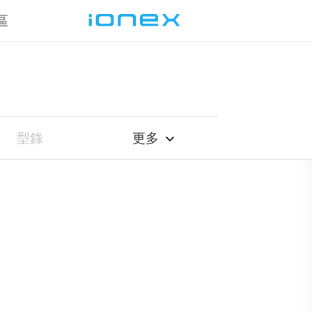
區
型錄
更多