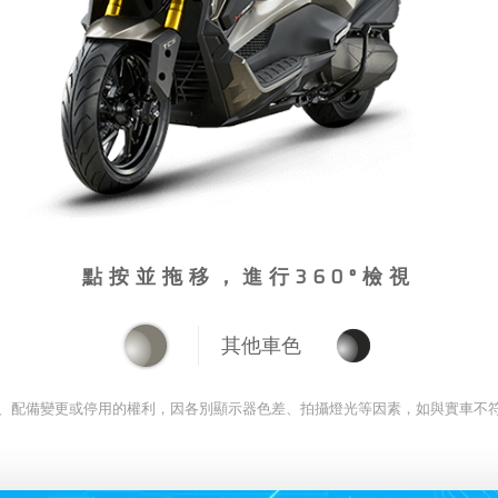
點按並拖移，進行360°檢視
其他車色
、配備變更或停用的權利，因各別顯示器色差、拍攝燈光等因素，如與實車不