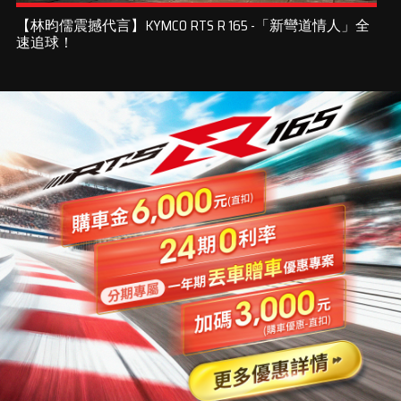
【林昀儒震撼代言】KYMCO RTS R 165 -「新彎道情人」全
速追球！