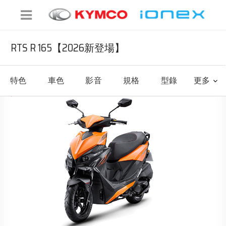
RTS R 165【2026新登場】
特色
車色
影音
規格
型錄
更多