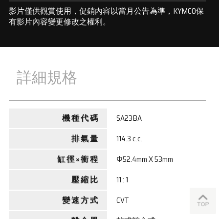
影片僅供觀賞使用，促銷內容以當月公告為準，KYMCO保
有影片內容變更修改之權利。
詳細規格
機 種 代 碼
SA23BA
排 氣 量
114.3 c.c.
缸 徑 × 衝 程
Φ52.4mm X 53mm
壓 縮 比
11 : 1
變 速 方 式
CVT