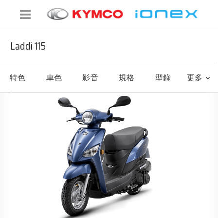
Laddi 115
特色
車色
影音
規格
型錄
更多