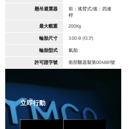
懸吊避震器
前：搖臂式/後：四連
桿
最大載重
200Kg
輪胎尺寸
3.00-8 (13.3")
輪胎型式
氣胎
許可證字號
衛部醫器製第004881號
立即行動