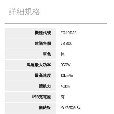
詳細規格
機種代號
EQ40DA2
建議售價
78,800
車色
棕
馬達最大功率
950W
最高速度
10km/hr
續航力
40km
USB充電座
有
儀錶板
液晶式面板