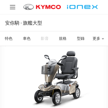
安你騎 - 旗艦大型
特色
車色
影音
規格
型錄
更多