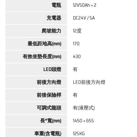
電瓶
12V50Ah × 2
充電器
DC24V / 5A
爬坡能力
12度
最低距地高(mm)
170
有效坐墊長度(mm)
430
LED頭燈
有
前後方向燈
LED前後方向燈
前後保險桿
有
可調式龍頭
有(液壓式)
長*寬(mm)
1450 × 655
車重(含電瓶)
125KG