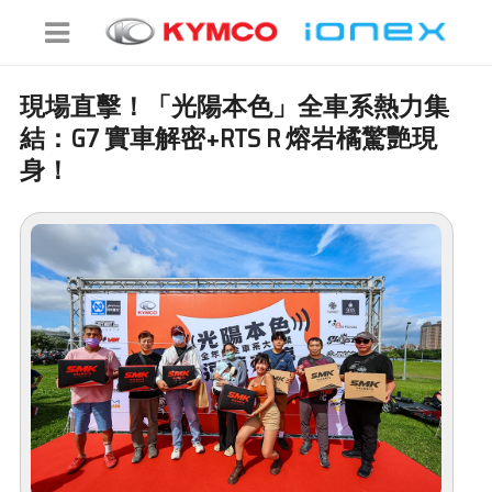
現場直擊！「光陽本色」全車系熱力集
結：G7 實車解密+RTS R 熔岩橘驚艷現
身！